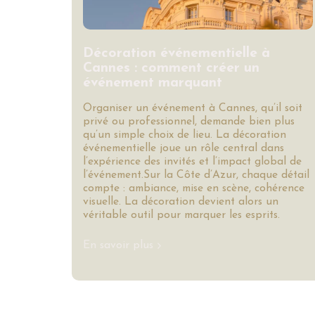
Décoration événementielle à
Cannes : comment créer un
événement marquant
Organiser un événement à Cannes, qu’il soit
privé ou professionnel, demande bien plus
qu’un simple choix de lieu. La décoration
événementielle joue un rôle central dans
l’expérience des invités et l’impact global de
l’événement.Sur la Côte d’Azur, chaque détail
compte : ambiance, mise en scène, cohérence
visuelle. La décoration devient alors un
véritable outil pour marquer les esprits.
En savoir plus